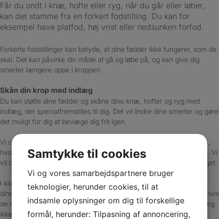
Får du ondt i knæ, hofte eller ryg, når du går eller løber,
kan det stamme fra en forkert fodstilling. Du kan for
eksempel have platfod, høj vrist eller nedsunken forfod.
Forkerte fodstillinger kan betyde, at dine fødder ikke fungerer, som de
skal. Det kan påvirke din måde at gå og løbe på, og kan give dig
smerter længere oppe i kroppen.
Skån din krop med indlæg
Du kan støtte dine fødder og skåne dine knæ, hofter og ryg med
indlæg, der specialfremstilles til dig. Det vil lindre dine smerter og gøre
det muligt for dig at bevæge dig frit igen.
Vi starter med at undersøge dine fødder og ben grundigt, og ser på,
Samtykke til cookies
hvordan du går og eventuelt løber, inden vi fremstiller indlæg til dig. Vi
vil også spørge dig om, hvor du har ondt, og om du ellers fejler noget.
Vi og vores samarbejdspartnere bruger
I klinikken hjælper vi dig også med at finde sko, der passer til både
teknologier, herunder cookies, til at
dine fødder og indlæg. Vi kan lave indlæg til dine nuværende sko, hvis
indsamle oplysninger om dig til forskellige
de støtter dine fødder, som de skal. Det kan dog ske, at et par indlæg
formål, herunder: Tilpasning af annoncering,
ikke passer til alle dine sko, så du er nødt til at få flere indlæg eller