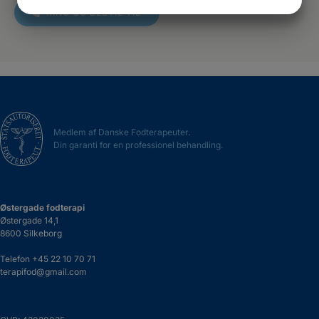
JA
NEJ
JA
NEJ
RING OG BESTIL TID
MARKETING
STATISTIK
Medlem af Danske Fodterapeuter.
Din garanti for en professionel behandling.
Østergade fodterapi
Østergade 14,1
8600 Silkeborg
Telefon
+45 22 10 70 71
terapifod@gmail.com