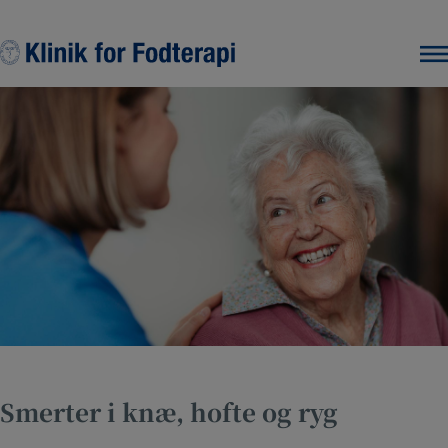
Hop
til
indholdet
Smerter i knæ, hofte og ryg