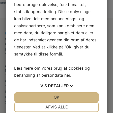
andre sko.
bedre brugeroplevelse, funktionalitet,
statistik og marketing. Disse oplysninger
kan blive delt med annoncerings- og
analysepartnere, som kan kombinere dem
med data, du tidligere har givet dem eller
Østergade fodterapi
Østergade 14,1
de har indsamlet gennem din brug af deres
8600 Silkeborg
tjenester. Ved at klikke på 'OK' giver du
terapifod@gmail.com
samtykke til disse formål.
Telefon
+45 22 10 70 71
Åbningstider
Læs mere om vores brug af cookies og
Mandag
08:00 – 16:00
behandling af persondata
her
.
Tirsdag
08:00 – 16:00
Onsdag
08:00 – 17:00
VIS
DETALJER
Torsdag
08:00 – 14:45
Fredag
Efter aftale
JA
NEJ
OK
JA
NEJ
Lørdag
Lukket
Søndag
Lukket
NØDVENDIGE
PRÆFERENCER
AFVIS ALLE