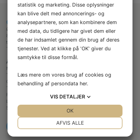
statistik og marketing. Disse oplysninger
kan blive delt med annoncerings- og
Østergade fodterapi
analysepartnere, som kan kombinere dem
Østergade 14,1
med data, du tidligere har givet dem eller
8600 Silkeborg
de har indsamlet gennem din brug af deres
terapifod@gmail.com
tjenester. Ved at klikke på 'OK' giver du
Telefon
+45 22 10 70 71
samtykke til disse formål.
Åbningstider
Mandag
08:00 – 16:00
Læs mere om vores brug af cookies og
Tirsdag
08:00 – 16:00
Onsdag
08:00 – 17:00
behandling af persondata
her
.
Torsdag
08:00 – 14:45
Fredag
Efter aftale
VIS
DETALJER
Lørdag
Lukket
Søndag
Lukket
JA
NEJ
OK
JA
NEJ
NØDVENDIGE
PRÆFERENCER
AFVIS ALLE
RING OG BESTIL TID
JA
NEJ
JA
NEJ